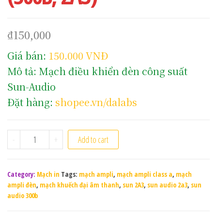
₫
150,000
Giá bán:
150.000 VNĐ
Mô tả: Mạch điều khiển đèn công suất
Sun-Audio
Đặt hàng:
shopee.vn/dalabs
Mạch điều khiển đèn công suất Sun-Audio (300B, 2A3) qu
-
+
Add to cart
Category:
Mạch in
Tags:
mạch ampli
,
mạch ampli class a
,
mạch
ampli đèn
,
mạch khuếch đại âm thanh
,
sun 2A3
,
sun audio 2a3
,
sun
audio 300b