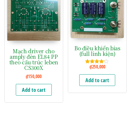
Bo điều khiển bias
Mạch driver cho
(full linh kiện)
amply đèn EL84 PP
theo cấu trúc leben
₫
250,000
CS300X
Rated
4.00
₫
150,000
out of 5
Add to cart
Add to cart