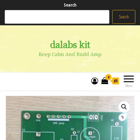
Search
Search
dalabs kit
Keep Calm And Build Amp
0
₫0
Menu