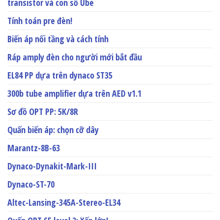
transistor và con số Ube
Tính toán pre đèn!
Biến áp nối tầng và cách tính
Ráp amply đèn cho người mới bắt đầu
EL84 PP dựa trên dynaco ST35
300b tube amplifier dựa trên AED v1.1
Sơ đồ OPT PP: 5K/8R
Quấn biến áp: chọn cỡ dây
Marantz-8B-63
Dynaco-Dynakit-Mark-III
Dynaco-ST-70
Altec-Lansing-345A-Stereo-EL34