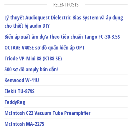
RECENT POSTS
Lý thuyết Audioquest Dielectric-Bias System và áp dụng
cho thiết bị audio DIY
Biến áp xuất âm dựa theo tiêu chuẩn Tango FC-30-3.5S
OCTAVE V40SE sơ đồ quấn biến áp OPT
Triode VP-Mini 88 (KT88 SE)
500 sơ đồ amply bán dẫn!
Kenwood W-41U
Elekit TU-879S
TeddyReg
McIntosh C22 Vacuum Tube Preamplifier
McIntosh MA-2275