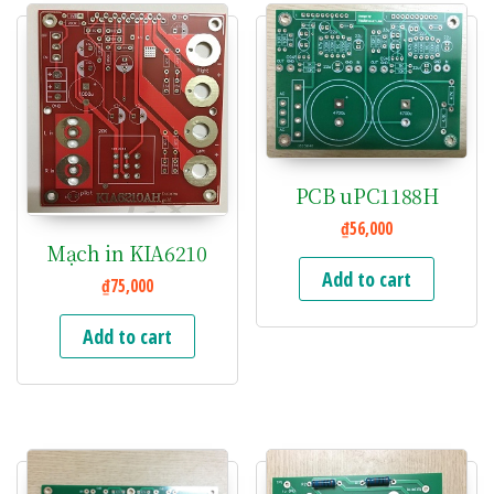
PCB uPC1188H
₫
56,000
Mạch in KIA6210
Add to cart
₫
75,000
Add to cart