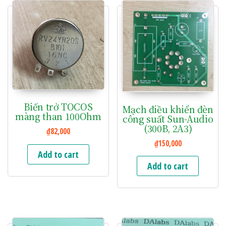
Biến trở TOCOS
Mạch điều khiển đèn
màng than 100Ohm
công suất Sun-Audio
(300B, 2A3)
₫
82,000
₫
150,000
Add to cart
Add to cart