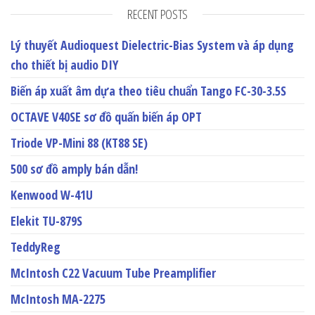
RECENT POSTS
Lý thuyết Audioquest Dielectric-Bias System và áp dụng
cho thiết bị audio DIY
Biến áp xuất âm dựa theo tiêu chuẩn Tango FC-30-3.5S
OCTAVE V40SE sơ đồ quấn biến áp OPT
Triode VP-Mini 88 (KT88 SE)
500 sơ đồ amply bán dẫn!
Kenwood W-41U
Elekit TU-879S
TeddyReg
McIntosh C22 Vacuum Tube Preamplifier
McIntosh MA-2275