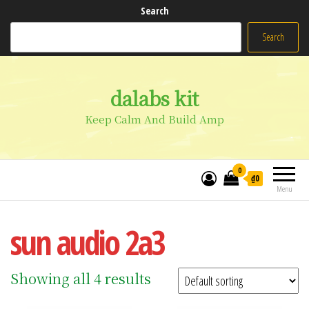
Search
Search
dalabs kit
Keep Calm And Build Amp
0
₫0
Menu
sun audio 2a3
Showing all 4 results