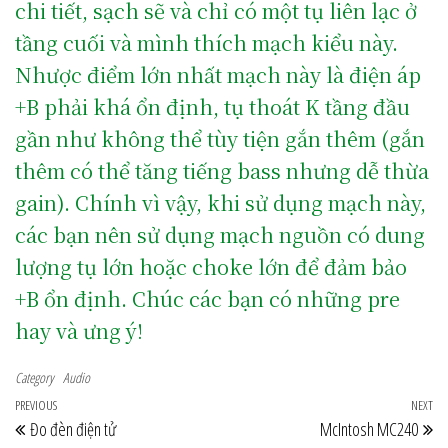
chi tiết, sạch sẽ và chỉ có một tụ liên lạc ở
tầng cuối và mình thích mạch kiểu này.
Nhược điểm lớn nhất mạch này là điện áp
+B phải khá ổn định, tụ thoát K tầng đầu
gần như không thể tùy tiện gắn thêm (gắn
thêm có thể tăng tiếng bass nhưng dễ thừa
gain). Chính vì vậy, khi sử dụng mạch này,
các bạn nên sử dụng mạch nguồn có dung
lượng tụ lớn hoặc choke lớn để đảm bảo
+B ổn định. Chúc các bạn có những pre
hay và ưng ý!
Category
Audio
Post navigation
Previous Post
PREVIOUS
NEXT
Ne
Đo đèn điện tử
McIntosh MC240