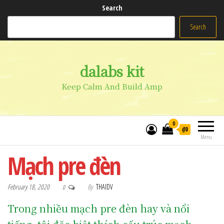
Search
Search
dalabs kit
Keep Calm And Build Amp
0
₫0
Menu
Mạch pre đèn
February 18, 2020
By
THAIDV
0
Trong nhiều mạch pre đèn hay và nổi