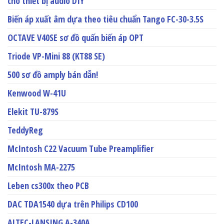
cho thiết bị audio DIY
Biến áp xuất âm dựa theo tiêu chuẩn Tango FC-30-3.5S
OCTAVE V40SE sơ đồ quấn biến áp OPT
Triode VP-Mini 88 (KT88 SE)
500 sơ đồ amply bán dẫn!
Kenwood W-41U
Elekit TU-879S
TeddyReg
McIntosh C22 Vacuum Tube Preamplifier
McIntosh MA-2275
Leben cs300x theo PCB
DAC TDA1540 dựa trên Philips CD100
ALTEC-LANSING A-340A