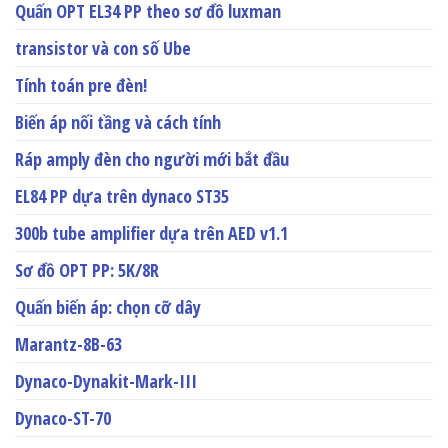
Quấn OPT EL34 PP theo sơ đồ luxman
transistor và con số Ube
Tính toán pre đèn!
Biến áp nối tầng và cách tính
Ráp amply đèn cho người mới bắt đầu
EL84 PP dựa trên dynaco ST35
300b tube amplifier dựa trên AED v1.1
Sơ đồ OPT PP: 5K/8R
Quấn biến áp: chọn cỡ dây
Marantz-8B-63
Dynaco-Dynakit-Mark-III
Dynaco-ST-70