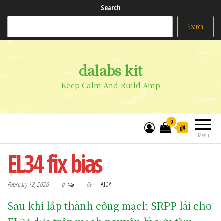
Search
Search
dalabs kit
Keep Calm And Build Amp
0
₫0
Menu
EL34 fix bias
February 12, 2020
By
THAIDV
0
Sau khi lắp thành công mạch SRPP lái cho