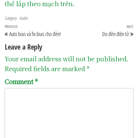
thể lắp theo mạch trên.
Category
Audio
Post navigation
Previous Post
PREVIOUS
NEXT
Ne
Auto bias và fix bias cho đèn!
Đo đèn điện tử
Leave a Reply
Your email address will not be published.
Required fields are marked
*
Comment
*