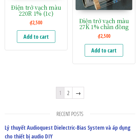
Điện trở vạch màu
220R 1% (1c)
Điện trở vạch màu
₫
2,500
27K 1% chân đồng
Add to cart
₫
2,500
Add to cart
1
2
→
RECENT POSTS
Lý thuyết Audioquest Dielectric-Bias System và áp dụng
cho thiết bị audio DIY