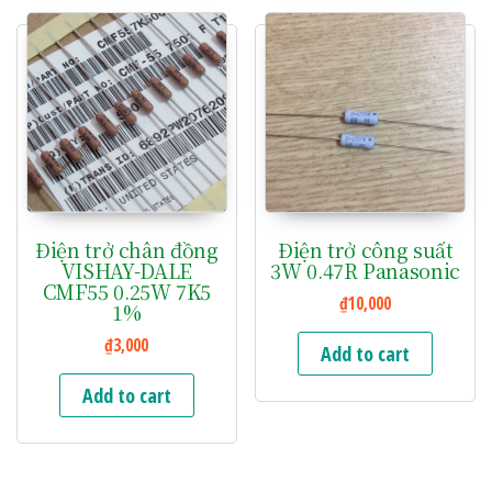
Điện trở chân đồng
Điện trở công suất
VISHAY-DALE
3W 0.47R Panasonic
CMF55 0.25W 7K5
₫
10,000
1%
₫
3,000
Add to cart
Add to cart