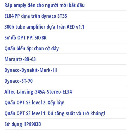
Ráp amply đèn cho người mới bắt đầu
EL84 PP dựa trên dynaco ST35
300b tube amplifier dựa trên AED v1.1
Sơ đồ OPT PP: 5K/8R
Quấn biến áp: chọn cỡ dây
Marantz-8B-63
Dynaco-Dynakit-Mark-III
Dynaco-ST-70
Altec-Lansing-345A-Stereo-EL34
Quấn OPT SE level 2: Xếp lớp!
Quấn OPT SE level 1: Đủ công suất và trở kháng!
Sử dụng HP8903B