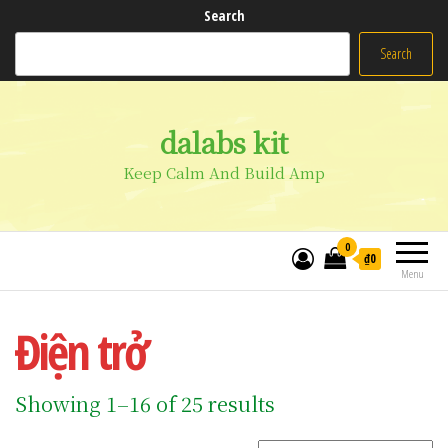
Search
Search
dalabs kit
Keep Calm And Build Amp
0
₫0
Menu
Điện trở
Showing 1–16 of 25 results