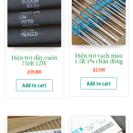
Điện trở vạch màu
Điện trở dây cuốn
1.5K 1% chân đồng
750R 12W
₫
2,500
₫
39,000
Add to cart
Add to cart