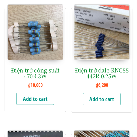
Điện trở công suất
Điện trở dale RNC55
470R 3W
442R 0.25W
₫
10,000
₫
6,200
Add to cart
Add to cart