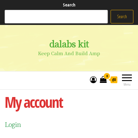
Search
Search
dalabs kit
Keep Calm And Build Amp
0
₫0
Menu
My account
Login