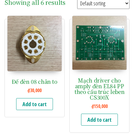
Showing all 6 results
Mạch driver cho
Đế đèn 08 chân to
amply đèn EL84 PP
₫
30,000
theo cấu trúc leben
CS300X
Add to cart
₫
150,000
Add to cart