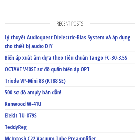
RECENT POSTS
Lý thuyết Audioquest Dielectric-Bias System và áp dụng
cho thiết bị audio DIY
Biến áp xuất âm dựa theo tiêu chuẩn Tango FC-30-3.5S
OCTAVE V40SE sơ đồ quấn biến áp OPT
Triode VP-Mini 88 (KT88 SE)
500 sơ đồ amply bán dẫn!
Kenwood W-41U
Elekit TU-879S
TeddyReg
McIntosh C22 Vacuum Tube Preamplifier