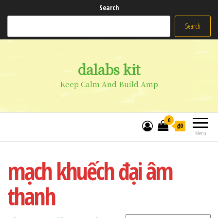
Search
Search
dalabs kit
Keep Calm And Build Amp
0
₫0
Menu
mạch khuếch đại âm
thanh