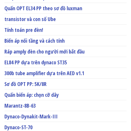
Quấn OPT EL34 PP theo sơ đồ luxman
transistor và con số Ube
Tính toán pre đèn!
Biến áp nối tầng và cách tính
Ráp amply đèn cho người mới bắt đầu
EL84 PP dựa trên dynaco ST35
300b tube amplifier dựa trên AED v1.1
Sơ đồ OPT PP: 5K/8R
Quấn biến áp: chọn cỡ dây
Marantz-8B-63
Dynaco-Dynakit-Mark-III
Dynaco-ST-70