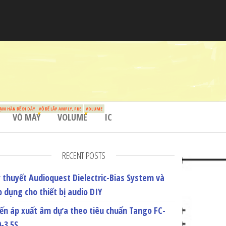
ẠM HÀN ĐỂ ĐI DÂY
VỎ ĐỂ LẮP AMPLY, PRE
VOLUME
VỎ MÁY
VOLUME
IC
RECENT POSTS
ý thuyết Audioquest Dielectric-Bias System và
p dụng cho thiết bị audio DIY
iến áp xuất âm dựa theo tiêu chuẩn Tango FC-
0-3.5S