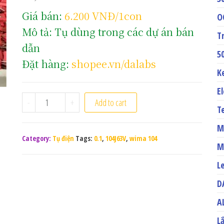
Giá bán:
6.200 VNĐ/1con
O
Mô tả: Tụ dùng trong các dự án bán
T
dẫn
5
Đặt hàng:
shopee.vn/dalabs
K
E
Tụ điện Wima 104J 63V quantity
-
+
Add to cart
T
M
Category:
Tụ điện
Tags:
0.1
,
104J63V
,
wima 104
M
L
D
A
L