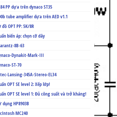
L84 PP dựa trên dynaco ST35
00b tube amplifier dựa trên AED v1.1
ơ đồ OPT PP: 5K/8R
uấn biến áp: chọn cỡ dây
arantz-8B-63
ynaco-Dynakit-Mark-III
ynaco-ST-70
ltec-Lansing-345A-Stereo-EL34
uấn OPT SE level 2: Xếp lớp!
uấn OPT SE level 1: Đủ công suất và trở kháng!
ử dụng HP8903B
cIntosh MC240