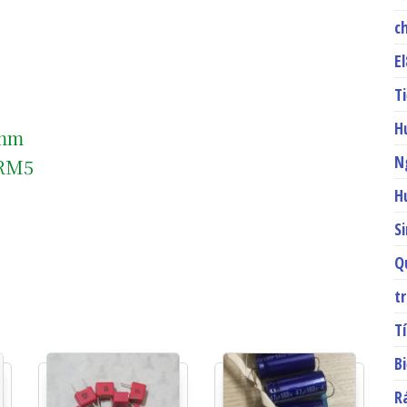
c
E
T
H
5mm
N
 RM5
H
S
Q
t
T
B
R