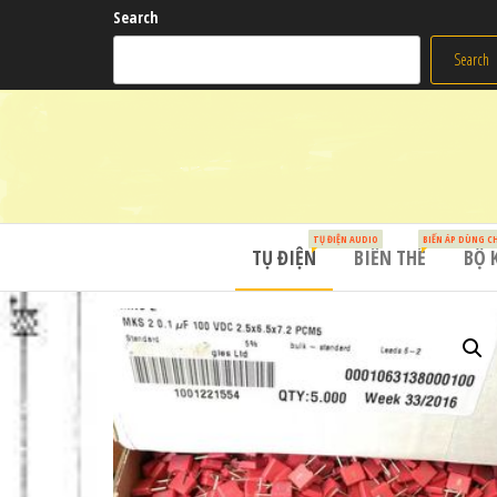
Search
Search
TỤ ĐIỆN AUDIO
BIẾN ÁP DÙNG C
TỤ ĐIỆN
BIẾN THẾ
BỘ 