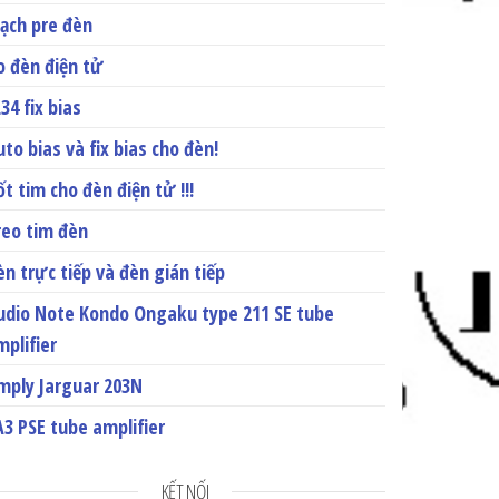
ạch pre đèn
o đèn điện tử
34 fix bias
to bias và fix bias cho đèn!
t tim cho đèn điện tử !!!
reo tim đèn
èn trực tiếp và đèn gián tiếp
udio Note Kondo Ongaku type 211 SE tube
mplifier
mply Jarguar 203N
A3 PSE tube amplifier
KẾT NỐI