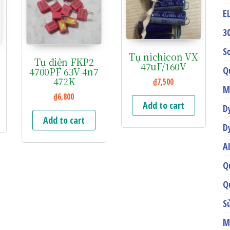
E
3
S
Tụ nichicon VX
Tụ điện FKP2
47uF/160V
Q
4700PF 63V 4n7
472K
₫
7,500
M
₫
6,800
Add to cart
D
Add to cart
D
A
Q
Q
S
M