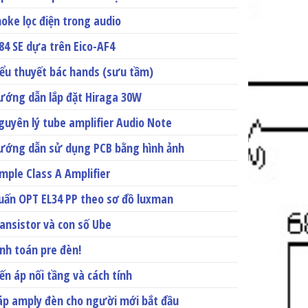
hoke lọc điện trong audio
l84 SE dựa trên Eico-AF4
iểu thuyết bác hands (sưu tầm)
ướng dẫn lắp đặt Hiraga 30W
guyên lý tube amplifier Audio Note
ướng dẫn sử dụng PCB bằng hình ảnh
imple Class A Amplifier
uấn OPT EL34 PP theo sơ đồ luxman
ransistor và con số Ube
ính toán pre đèn!
iến áp nối tầng và cách tính
áp amply đèn cho người mới bắt đầu