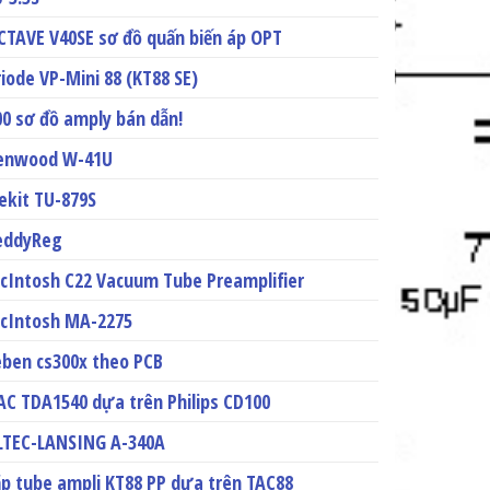
CTAVE V40SE sơ đồ quấn biến áp OPT
riode VP-Mini 88 (KT88 SE)
00 sơ đồ amply bán dẫn!
enwood W-41U
lekit TU-879S
eddyReg
cIntosh C22 Vacuum Tube Preamplifier
cIntosh MA-2275
eben cs300x theo PCB
AC TDA1540 dựa trên Philips CD100
LTEC-LANSING A-340A
ắp tube ampli KT88 PP dựa trên TAC88