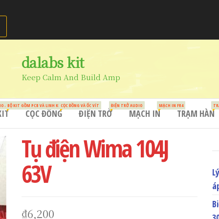
dalabs kit
Keep Calm And Build Amp
HO AUDIO
BỘ KIT GỒM PCB VÀ LINH KIỆN
CỌC ĐỒNG VÀ ỐC VÍT
ĐIỆN TRỞ AUDIO
MẠCH IN FR4
TR
KIT
CỌC ĐỒNG
ĐIỆN TRỞ
MẠCH IN
TRẠM HÀN
Tụ điện Wima 104J
63V
L
á
B
₫
6,200
3