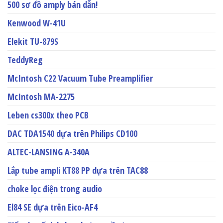
500 sơ đồ amply bán dẫn!
Kenwood W-41U
Elekit TU-879S
TeddyReg
McIntosh C22 Vacuum Tube Preamplifier
McIntosh MA-2275
Leben cs300x theo PCB
DAC TDA1540 dựa trên Philips CD100
ALTEC-LANSING A-340A
Lắp tube ampli KT88 PP dựa trên TAC88
choke lọc điện trong audio
El84 SE dựa trên Eico-AF4