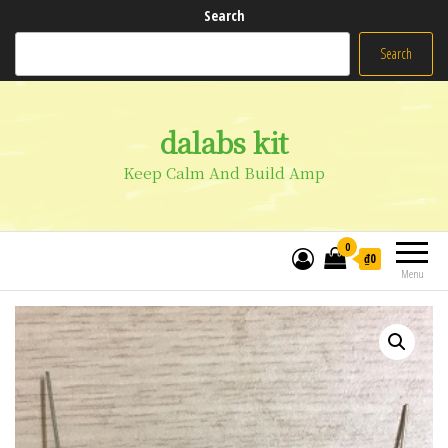
Search
Search
dalabs kit
Keep Calm And Build Amp
0
₫0
Menu