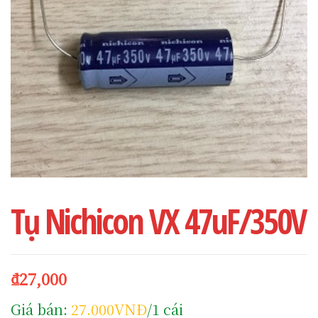
Tụ Nichicon VX 47uF/350V
₫
27,000
Giá bán:
27.000VNĐ
/1 cái