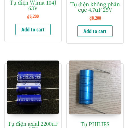
Tụ điện Wima 104J
Tụ điện không phân
63V
cực 4.7uF 25V
₫
6,200
₫
8,200
Add to cart
Add to cart
Tụ điện axial 2200uF
Tụ PHILIPS