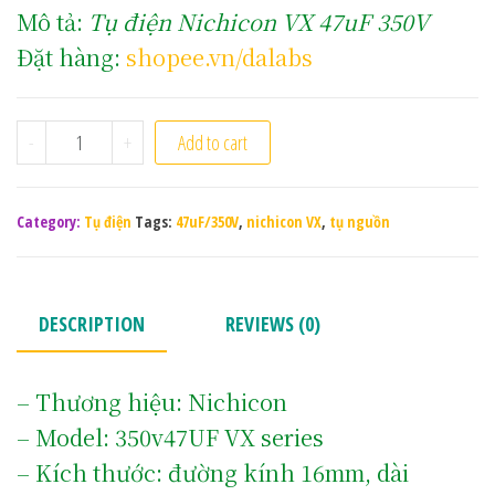
Mô tả:
Tụ điện Nichicon VX 47uF 350V
Đặt hàng:
shopee.vn/dalabs
Tụ Nichicon VX 47uF/350V quantity
-
+
Add to cart
Category:
Tụ điện
Tags:
47uF/350V
,
nichicon VX
,
tụ nguồn
DESCRIPTION
REVIEWS (0)
– Thương hiệu: Nichicon
– Model: 350v47UF VX series
– Kích thước: đường kính 16mm, dài