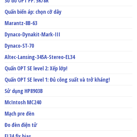
Sơ đồ OPT PP: 5K/8R
Quấn biến áp: chọn cỡ dây
Marantz-8B-63
Dynaco-Dynakit-Mark-III
Dynaco-ST-70
Altec-Lansing-345A-Stereo-EL34
Quấn OPT SE level 2: Xếp lớp!
Quấn OPT SE level 1: Đủ công suất và trở kháng!
Sử dụng HP8903B
McIntosh MC240
Mạch pre đèn
Đo đèn điện tử
EL34 fix bias