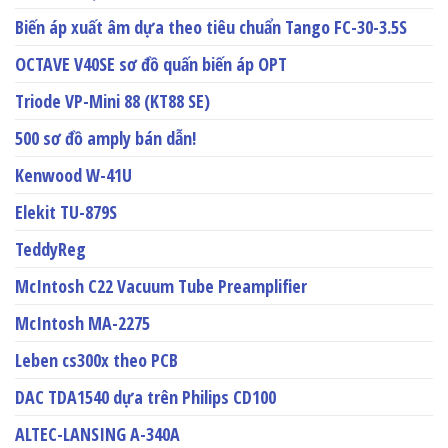
Biến áp xuất âm dựa theo tiêu chuẩn Tango FC-30-3.5S
OCTAVE V40SE sơ đồ quấn biến áp OPT
Triode VP-Mini 88 (KT88 SE)
500 sơ đồ amply bán dẫn!
Kenwood W-41U
Elekit TU-879S
TeddyReg
McIntosh C22 Vacuum Tube Preamplifier
McIntosh MA-2275
Leben cs300x theo PCB
DAC TDA1540 dựa trên Philips CD100
ALTEC-LANSING A-340A