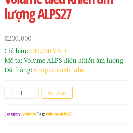
lượng ALPS27
₫
230,000
Giá bán:
230.000 VNĐ
Mô tả: Volume ALPS điều khiển âm lượng
Đặt hàng:
shopee.vn/dalabs
Volume điều khiển âm lượng ALPS27 quantity
-
+
Add to cart
Category:
Volume
Tag:
volume ALPS27