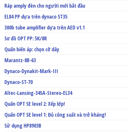
Ráp amply đèn cho người mới bắt đầu
EL84 PP dựa trên dynaco ST35
300b tube amplifier dựa trên AED v1.1
Sơ đồ OPT PP: 5K/8R
Quấn biến áp: chọn cỡ dây
Marantz-8B-63
Dynaco-Dynakit-Mark-III
Dynaco-ST-70
Altec-Lansing-345A-Stereo-EL34
Quấn OPT SE level 2: Xếp lớp!
Quấn OPT SE level 1: Đủ công suất và trở kháng!
Sử dụng HP8903B