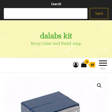
Search
Search
dalabs kit
Keep Calm And Build Amp
0
₫0
Menu