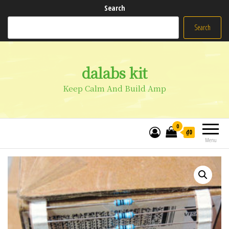
Search
Search
dalabs kit
Keep Calm And Build Amp
0
₫0
Menu