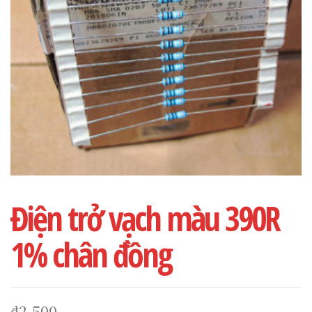
Điện trở vạch màu 390R
1% chân đồng
₫
2,500