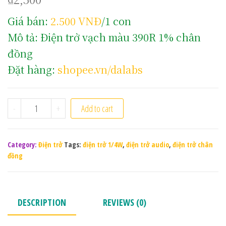
Giá bán:
2.500 VNĐ
/1 con
Mô tả: Điện trở vạch màu 390R 1% chân
đồng
Đặt hàng:
shopee.vn/dalabs
Điện trở vạch màu 390R 1% chân đồng quantity
-
+
Add to cart
Category:
Điện trở
Tags:
điện trở 1/4W
,
điện trở audio
,
điện trở chân
đồng
DESCRIPTION
REVIEWS (0)