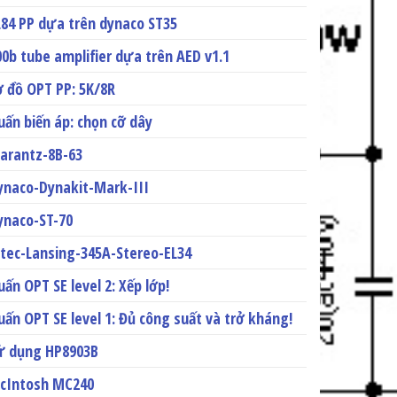
L84 PP dựa trên dynaco ST35
00b tube amplifier dựa trên AED v1.1
ơ đồ OPT PP: 5K/8R
uấn biến áp: chọn cỡ dây
arantz-8B-63
ynaco-Dynakit-Mark-III
ynaco-ST-70
ltec-Lansing-345A-Stereo-EL34
uấn OPT SE level 2: Xếp lớp!
uấn OPT SE level 1: Đủ công suất và trở kháng!
ử dụng HP8903B
cIntosh MC240