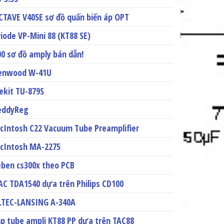
CTAVE V40SE sơ đồ quấn biến áp OPT
riode VP-Mini 88 (KT88 SE)
00 sơ đồ amply bán dẫn!
enwood W-41U
lekit TU-879S
eddyReg
cIntosh C22 Vacuum Tube Preamplifier
cIntosh MA-2275
eben cs300x theo PCB
AC TDA1540 dựa trên Philips CD100
LTEC-LANSING A-340A
ắp tube ampli KT88 PP dựa trên TAC88