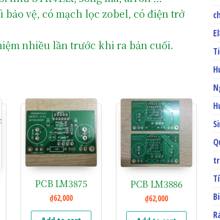
ì bảo vệ, có mạch lọc zobel, có điện trở
c
E
iệm nhiều lần trước khi ra bản cuối.
T
H
N
H
S
Q
t
T
PCB LM3875
PCB LM3886
B
₫
62,000
₫
62,000
R