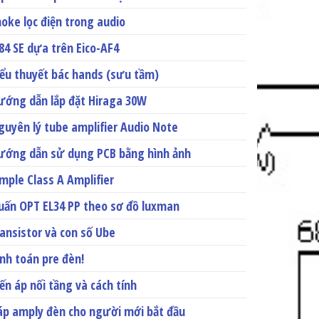
hoke lọc điện trong audio
l84 SE dựa trên Eico-AF4
iểu thuyết bác hands (sưu tầm)
ướng dẫn lắp đặt Hiraga 30W
guyên lý tube amplifier Audio Note
ướng dẫn sử dụng PCB bằng hình ảnh
imple Class A Amplifier
uấn OPT EL34 PP theo sơ đồ luxman
ransistor và con số Ube
ính toán pre đèn!
iến áp nối tầng và cách tính
áp amply đèn cho người mới bắt đầu