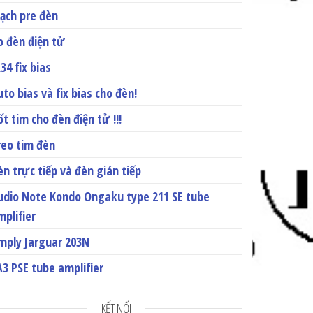
ạch pre đèn
o đèn điện tử
34 fix bias
to bias và fix bias cho đèn!
t tim cho đèn điện tử !!!
reo tim đèn
èn trực tiếp và đèn gián tiếp
udio Note Kondo Ongaku type 211 SE tube
mplifier
mply Jarguar 203N
A3 PSE tube amplifier
KẾT NỐI