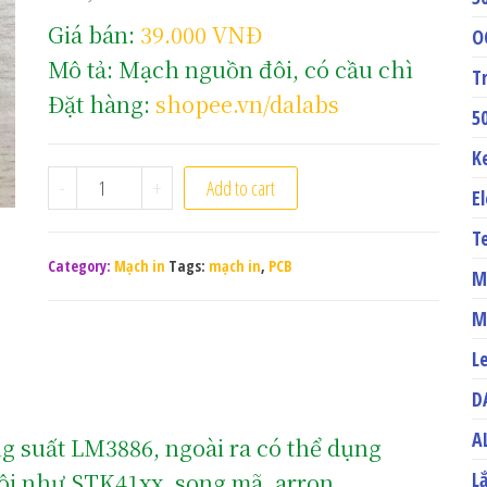
Giá bán:
39.000 VNĐ
O
Mô tả: Mạch nguồn đôi, có cầu chì
T
Đặt hàng:
shopee.vn/dalabs
5
K
Bo nguồn đôi 02 tụ, có cầu chì quantity
-
+
Add to cart
E
T
Category:
Mạch in
Tags:
mạch in
,
PCB
M
M
L
D
A
g suất LM3886, ngoài ra có thể dụng
L
i như STK41xx, song mã, arron …