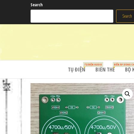
Search
Search
TỤ ĐIỆN AUDIO
BIẾN ÁP DÙNG C
TỤ ĐIỆN
BIẾN THẾ
BỘ 