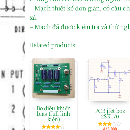
– Mạch thiết kế đơn giản, có cầu ch
xả.
– Mạch đã được kiểm tra và thử ngh
Related products
Bo điều khiển
PCB jfet boz
bias (full linh
2SK170
kiện)
₫
46,000