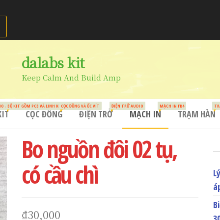
dalabs kit
Keep Calm And Build Amp
HO AUDIO
BỘ KIT GỒM PCB VÀ LINH KIỆN
CỌC ĐỒNG VÀ ỐC VÍT
ĐIỆN TRỞ AUDIO
MẠCH IN FR4
TR
KIT
CỌC ĐỒNG
ĐIỆN TRỞ
MẠCH IN
TRẠM HÀN
Bo nguồn đôi 02 tụ,
có cầu chì
L
á
B
₫
30,000
3