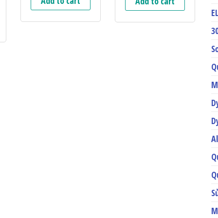
Add to cart
Add to cart
E
3
S
Q
M
D
D
A
Q
Q
S
M