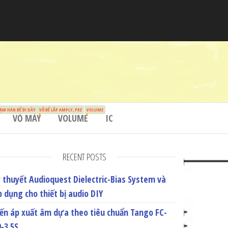
ẠM HÀN ĐỂ ĐI DÂY
VỎ ĐỂ LẮP AMPLY, PRE
VOLUME
VỎ MÁY
VOLUME
IC
RECENT POSTS
ý thuyết Audioquest Dielectric-Bias System và
p dụng cho thiết bị audio DIY
iến áp xuất âm dựa theo tiêu chuẩn Tango FC-
0-3.5S