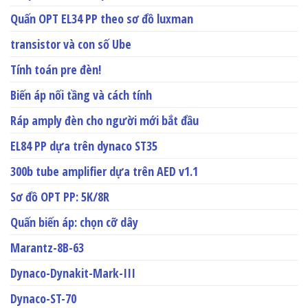
Quấn OPT EL34 PP theo sơ đồ luxman
transistor và con số Ube
Tính toán pre đèn!
Biến áp nối tầng và cách tính
Ráp amply đèn cho người mới bắt đầu
EL84 PP dựa trên dynaco ST35
300b tube amplifier dựa trên AED v1.1
Sơ đồ OPT PP: 5K/8R
Quấn biến áp: chọn cỡ dây
Marantz-8B-63
Dynaco-Dynakit-Mark-III
Dynaco-ST-70