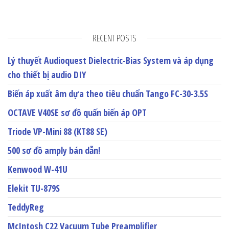
RECENT POSTS
Lý thuyết Audioquest Dielectric-Bias System và áp dụng
cho thiết bị audio DIY
Biến áp xuất âm dựa theo tiêu chuẩn Tango FC-30-3.5S
OCTAVE V40SE sơ đồ quấn biến áp OPT
Triode VP-Mini 88 (KT88 SE)
500 sơ đồ amply bán dẫn!
Kenwood W-41U
Elekit TU-879S
TeddyReg
McIntosh C22 Vacuum Tube Preamplifier