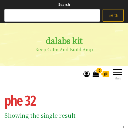
Search
Search
dalabs kit
Keep Calm And Build Amp
0
₫0
Menu
phe 32
Showing the single result