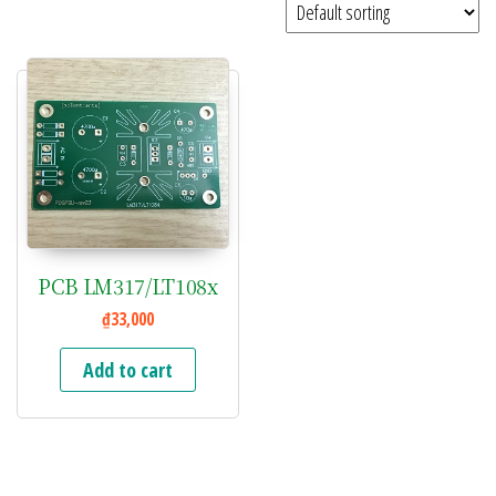
PCB LM317/LT108x
₫
33,000
Add to cart