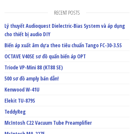
RECENT POSTS
Lý thuyết Audioquest Dielectric-Bias System và áp dụng
cho thiết bị audio DIY
Biến áp xuất âm dựa theo tiêu chuẩn Tango FC-30-3.5S
OCTAVE V40SE sơ đồ quấn biến áp OPT
Triode VP-Mini 88 (KT88 SE)
500 sơ đồ amply bán dẫn!
Kenwood W-41U
Elekit TU-879S
TeddyReg
McIntosh C22 Vacuum Tube Preamplifier
McIntosh MA-2275