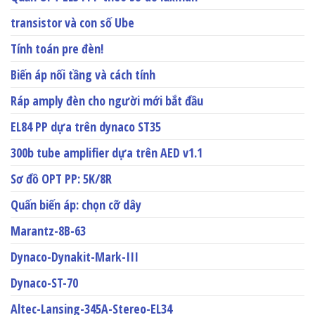
transistor và con số Ube
Tính toán pre đèn!
Biến áp nối tầng và cách tính
Ráp amply đèn cho người mới bắt đầu
EL84 PP dựa trên dynaco ST35
300b tube amplifier dựa trên AED v1.1
Sơ đồ OPT PP: 5K/8R
Quấn biến áp: chọn cỡ dây
Marantz-8B-63
Dynaco-Dynakit-Mark-III
Dynaco-ST-70
Altec-Lansing-345A-Stereo-EL34