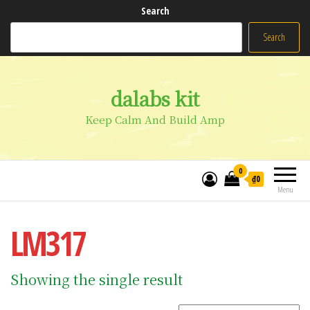
Search
Search
dalabs kit
Keep Calm And Build Amp
0
₫0
Menu
LM317
Showing the single result