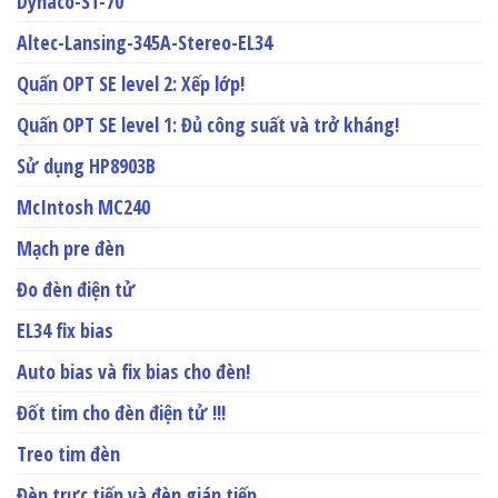
Dynaco-ST-70
Altec-Lansing-345A-Stereo-EL34
Quấn OPT SE level 2: Xếp lớp!
Quấn OPT SE level 1: Đủ công suất và trở kháng!
Sử dụng HP8903B
McIntosh MC240
Mạch pre đèn
Đo đèn điện tử
EL34 fix bias
Auto bias và fix bias cho đèn!
Đốt tim cho đèn điện tử !!!
Treo tim đèn
Đèn trực tiếp và đèn gián tiếp