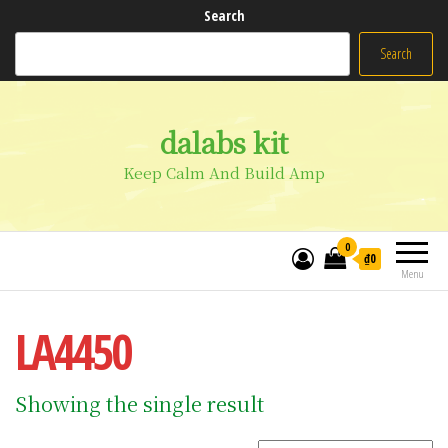
Search
Search
dalabs kit
Keep Calm And Build Amp
0
₫0
Menu
LA4450
Showing the single result