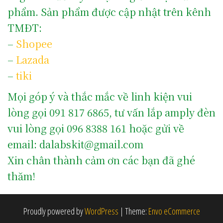
phẩm. Sản phẩm được cập nhật trên kênh
TMĐT:
–
Shopee
–
Lazada
–
tiki
Mọi góp ý và thắc mắc về linh kiện vui
lòng gọi 091 817 6865, tư vấn lắp amply đèn
vui lòng gọi 096 8388 161 hoặc gửi về
email: dalabskit@gmail.com
Xin chân thành cảm ơn các bạn đã ghé
thăm!
Proudly powered by
WordPress
|
Theme:
Envo eCommerce