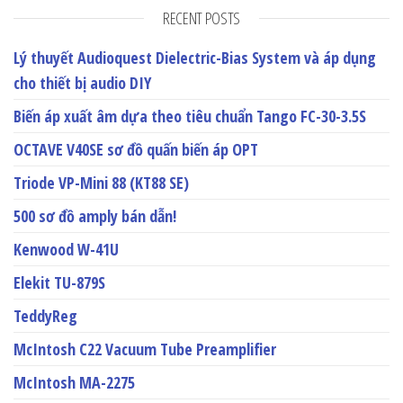
RECENT POSTS
Lý thuyết Audioquest Dielectric-Bias System và áp dụng
cho thiết bị audio DIY
Biến áp xuất âm dựa theo tiêu chuẩn Tango FC-30-3.5S
OCTAVE V40SE sơ đồ quấn biến áp OPT
Triode VP-Mini 88 (KT88 SE)
500 sơ đồ amply bán dẫn!
Kenwood W-41U
Elekit TU-879S
TeddyReg
McIntosh C22 Vacuum Tube Preamplifier
McIntosh MA-2275