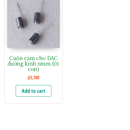
Cuộn cảm cho DAC
đường kính 6mm (01
con)
₫
3,300
Add to cart