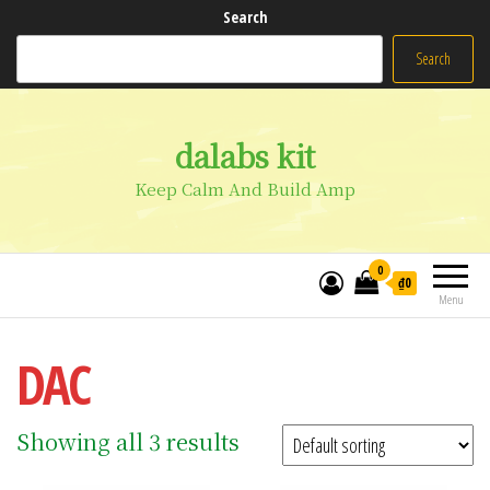
Search
Search
dalabs kit
Keep Calm And Build Amp
0
₫0
Menu
DAC
Showing all 3 results